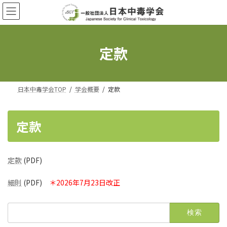
コ
ナ
ン
ビ
テ
ゲ
ン
ー
ツ
シ
定款
へ
ョ
ス
ン
キ
に
ッ
移
日本中毒学会TOP
学会概要
定款
プ
動
定款
定款
(PDF)
細則
(PDF)
＊2026年7月23日改正
検
索: