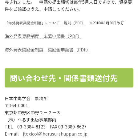
与されました。 申請の提出締切は毎年5月末日ですので、資格要
件をご確認のうえ、申請してください。
「海外発表奨励金制度」について 規則（PDF）
※2018年1月30日改訂
海外発表奨励制度 応募申請書（PDF）
海外発表奨励金制度 奨励金申請書（PDF）
問い合わせ先・関係書類送付先
日本中毒学会 事務所
〒164-0001
東京都中野区中野２－２－３
（株）へるす出版事業部内
TEL 03-3384-8123 FAX 03-3380-8627
E-mail
jtoxicol@herusu-shuppan.co.jp