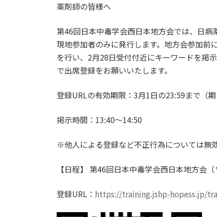
薬剤師の皆様へ
新
日
時
第46回日本中毒学会西日本地方会では、日病
:
現地参加者のみに発行します。地方会参加前
を行い、2月28日受付付近にキーワードを掲
で出席登録をお願いいたします。
登録URLの有効期限：3月1日の23:59まで（
掲示時間：13:40～14:50
※他人による登録など不正行為については無
【日程】 第46回日本中毒学会西日本地方会（Ⅴ- 2
登録URL：
https://training.jshp-hopess.jp/t