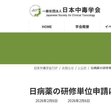
コ
ナ
ン
ビ
テ
ゲ
ン
ー
ツ
シ
HOME
学会概要
イ
へ
ョ
ス
ン
キ
に
ッ
移
プ
動
日本中毒学会TOP
お知らせ
1:公示
日病薬の研修
日病薬の研修単位申請
最
2026年2月6日
2026年2月6日
終
更