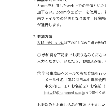
Zoomを利用したweb上での開催とい
加下さい。Zoomウェビナーを使用し
画ファイルでの発表となります。各演題の
が進行します。
参加方法
2/18
（金）までに
以下の①と②の手順で参加
① 参加費を下記までお振り込みくださ
入力ください。いただき、お振込み後、
② 学会事務局へメールで参加登録を行
メール件名「第42回日本中毒学会西
本文内に、１）お名前２）お名前（カ
jsctw42@naramed-u.ac.jp
まで送付くだ
お振込みとお申し込みが確認できました