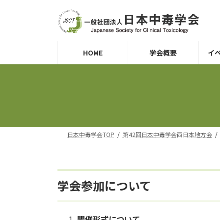
コ
ナ
ン
ビ
テ
ゲ
ン
ー
ツ
シ
HOME
学会概要
イ
へ
ョ
ス
ン
キ
に
ッ
移
プ
動
日本中毒学会TOP
第42回日本中毒学会西日本地方会
学会参加について
開催形式について