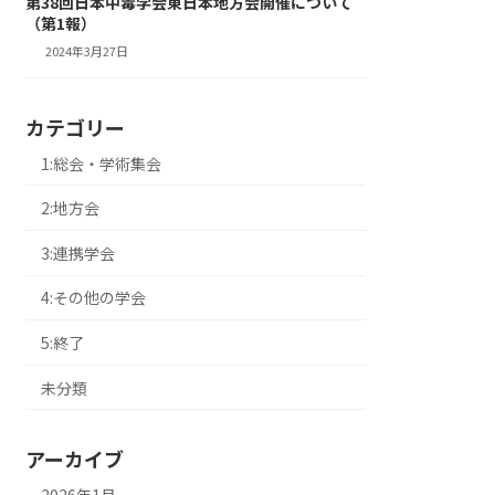
第38回日本中毒学会東日本地方会開催について
（第1報）
2024年3月27日
カテゴリー
1:総会・学術集会
2:地方会
3:連携学会
4:その他の学会
5:終了
未分類
アーカイブ