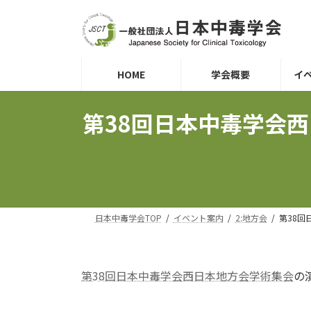
コ
ナ
ン
ビ
テ
ゲ
ン
ー
ツ
シ
HOME
学会概要
イ
へ
ョ
ス
ン
第38回日本中毒学会西
キ
に
ッ
移
プ
動
日本中毒学会TOP
イベント案内
2:地方会
第38回
第38回日本中毒学会西日本地方会学術集会
の