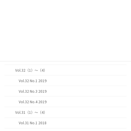
Vol.34 No.2 2021
Vol.34 No.4 2021
Vol.33（1）～（4）
Vol.33 No.1 2020
Vol.33 No.3 2020
Vol.33 No.4 2020
Vol.32（1）～（4）
Vol.32 No.1 2019
Vol.32 No.3 2019
Vol.32 No.4 2019
Vol.31（1）～（4）
Vol.31 No.1 2018