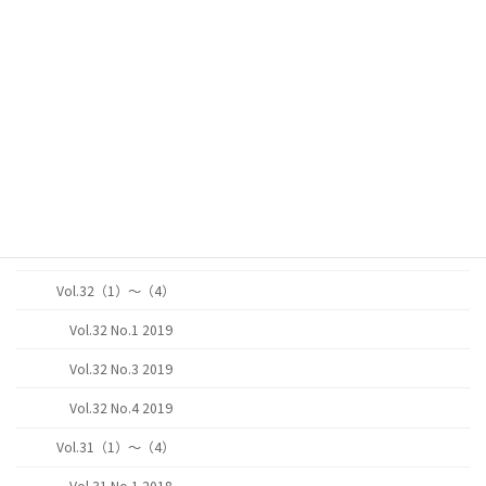
Vol.34 No.1 2021
Vol.34 No.2 2021
Vol.34 No.4 2021
Vol.33（1）～（4）
Vol.33 No.1 2020
Vol.33 No.3 2020
Vol.33 No.4 2020
Vol.32（1）～（4）
Vol.32 No.1 2019
Vol.32 No.3 2019
Vol.32 No.4 2019
Vol.31（1）～（4）