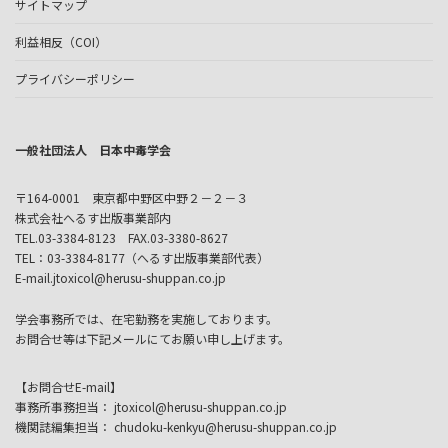
サイトマップ
利益相反（COI）
プライバシーポリシー
一般社団法人 日本中毒学会
〒164-0001 東京都中野区中野２－２－３
株式会社へるす出版事業部内
TEL.03-3384-8123 FAX.03-3380-8627
TEL：03-3384-8177（へるす出版事業部代表）
E-mail.jtoxicol@herusu-shuppan.co.jp
学会事務所では、在宅勤務を実施しております。
お問合せ等は下記メールにてお願い申し上げます。
【お問合せE-mail】
事務所事務担当： jtoxicol@herusu-shuppan.co.jp
機関誌編集担当： chudoku-kenkyu@herusu-shuppan.co.jp