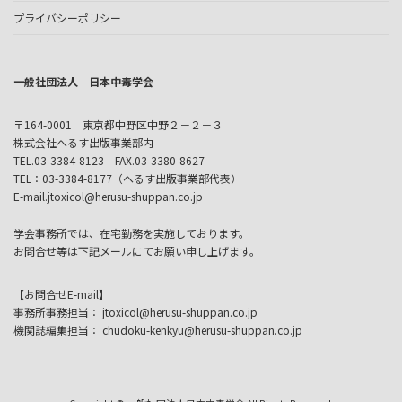
プライバシーポリシー
一般社団法人 日本中毒学会
〒164-0001 東京都中野区中野２－２－３
株式会社へるす出版事業部内
TEL.03-3384-8123 FAX.03-3380-8627
TEL：03-3384-8177（へるす出版事業部代表）
E-mail.jtoxicol@herusu-shuppan.co.jp
学会事務所では、在宅勤務を実施しております。
お問合せ等は下記メールにてお願い申し上げます。
【お問合せE-mail】
事務所事務担当： jtoxicol@herusu-shuppan.co.jp
機関誌編集担当： chudoku-kenkyu@herusu-shuppan.co.jp