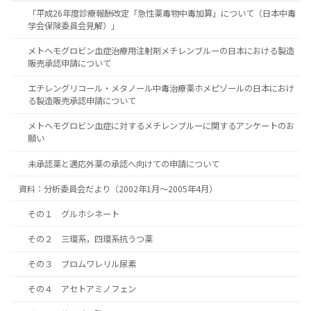
「平成26年度診療報酬改定「急性薬毒物中毒加算」について（日本中毒
学会保険委員会見解）」
メトヘモグロビン血症治療用注射剤メチレンブルーの日本における製造
販売承認申請について
エチレングリコール・メタノール中毒治療薬ホメピゾールの日本におけ
る製造販売承認申請について
メトヘモグロビン血症に対するメチレンブルーに関するアンケートのお
願い
未承認薬と適応外薬の承認へ向けての申請について
資料：分析委員会だより（2002年1月～2005年4月）
その１ グルホシネート
その２ 三環系，四環系抗うつ薬
その３ ブロムワレリル尿素
その４ アセトアミノフェン