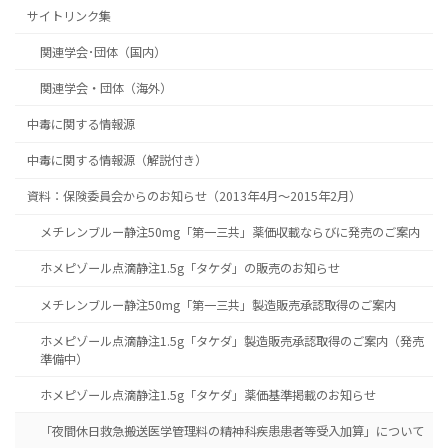
サイトリンク集
関連学会･団体（国内）
関連学会・団体（海外）
中毒に関する情報源
中毒に関する情報源（解説付き）
資料：保険委員会からのお知らせ（2013年4月～2015年2月）
メチレンブルー静注50mg「第一三共」薬価収載ならびに発売のご案内
ホメピゾール点滴静注1.5g「タケダ」の販売のお知らせ
メチレンブルー静注50mg「第一三共」製造販売承認取得のご案内
ホメピゾール点滴静注1.5g「タケダ」製造販売承認取得のご案内（発売
準備中）
ホメピゾール点滴静注1.5g「タケダ」薬価基準掲載のお知らせ
「夜間休日救急搬送医学管理料の精神科疾患患者等受入加算」について