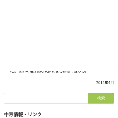
【疑義解釈資料の送付について（その5）平成24年6月7日事
務連絡（問5）】
４）注２には「区分番号Ａ０００に掲げる初診料を算定する初
診の日に限り算定する」との記載ではないが、初診であればよい
のか。
（答） 初診料を算定する初診の日に限る。
【疑義解釈資料の送付について（その３） 平成26年4月10日
事務連絡（問21）】
５）薬物中毒の診断はなんらかの分析が必要か。
（答）医師の臨床的な判断による診断で足りる。
2014年4月
検
索:
中毒情報・リンク