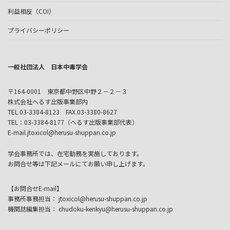
利益相反（COI）
プライバシーポリシー
一般社団法人 日本中毒学会
〒164-0001 東京都中野区中野２－２－３
株式会社へるす出版事業部内
TEL.03-3384-8123 FAX.03-3380-8627
TEL：03-3384-8177（へるす出版事業部代表）
E-mail.jtoxicol@herusu-shuppan.co.jp
学会事務所では、在宅勤務を実施しております。
お問合せ等は下記メールにてお願い申し上げます。
【お問合せE-mail】
事務所事務担当： jtoxicol@herusu-shuppan.co.jp
機関誌編集担当： chudoku-kenkyu@herusu-shuppan.co.jp