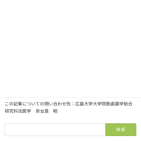
応を中心として－．じほう．2001，pp3-20．
3) 鈴木 修，屋敷幹雄編：薬毒物分析実践ハンドブック．じほ
う．2002，pp100-8．
4) Seto Y, Tsunoda N, Ohta H, et al.：Anal Chim Acta 1993；
276：247-59.
5) Kage S, Nagata T, Kudo K：J Chromatogr B 1996；675：
27-32.
6) Miki A, Nishikawa M, Tsuchihashi H：J Health Science
2000；46：81-8.
7) Chinaka S, Tanaka S, Takayama N, et al.：Analytical
Sciences 2001；17：649-52.
8) Nakatani T, Kosugi Y, Mori A, Tajimi K, Kobayashi K：Am J
Emerg Med 1993；11：213-7.
この記事についての問い合わせ先：広島大学大学院医歯薬学総合
研究科法医学 奈女良 昭
検
索: