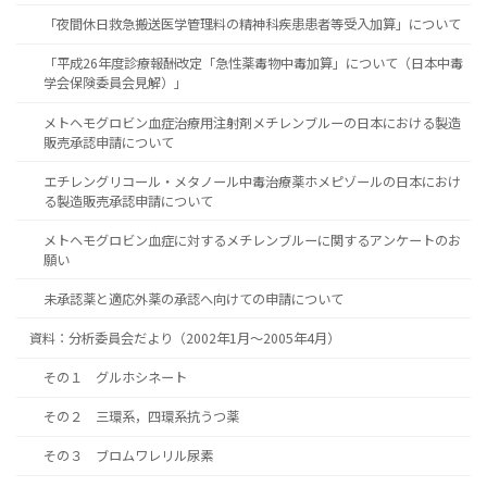
「夜間休日救急搬送医学管理料の精神科疾患患者等受入加算」について
「平成26年度診療報酬改定「急性薬毒物中毒加算」について（日本中毒
学会保険委員会見解）」
メトヘモグロビン血症治療用注射剤メチレンブルーの日本における製造
販売承認申請について
エチレングリコール・メタノール中毒治療薬ホメピゾールの日本におけ
る製造販売承認申請について
メトヘモグロビン血症に対するメチレンブルーに関するアンケートのお
願い
未承認薬と適応外薬の承認へ向けての申請について
資料：分析委員会だより（2002年1月～2005年4月）
その１ グルホシネート
その２ 三環系，四環系抗うつ薬
その３ ブロムワレリル尿素